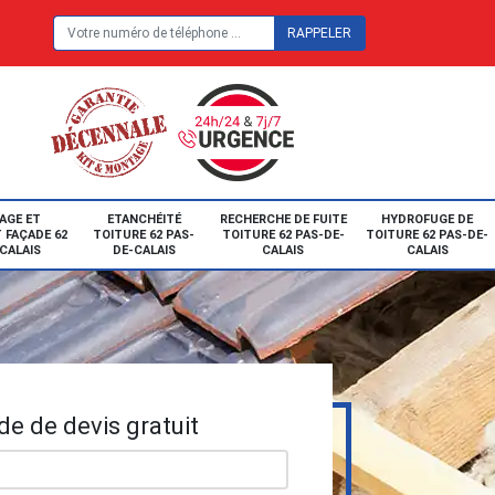
E
AGE ET
ETANCHÉITÉ
RECHERCHE DE FUITE
HYDROFUGE DE
 FAÇADE 62
TOITURE 62 PAS-
TOITURE 62 PAS-DE-
TOITURE 62 PAS-DE-
CALAIS
DE-CALAIS
CALAIS
CALAIS
e de devis gratuit