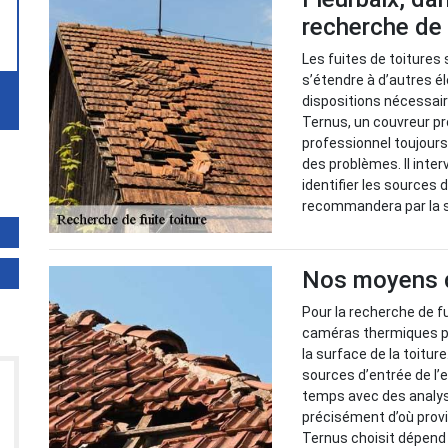
recherche de 
Les fuites de toiture
s’étendre à d’autres é
dispositions nécessaire
Ternus, un couvreur pr
professionnel toujours
des problèmes. Il inte
identifier les sources d
recommandera par la su
Nos moyens de
Pour la recherche de fu
caméras thermiques po
la surface de la toitur
sources d’entrée de l
temps avec des analyse
précisément d’où prov
Ternus choisit dépend d