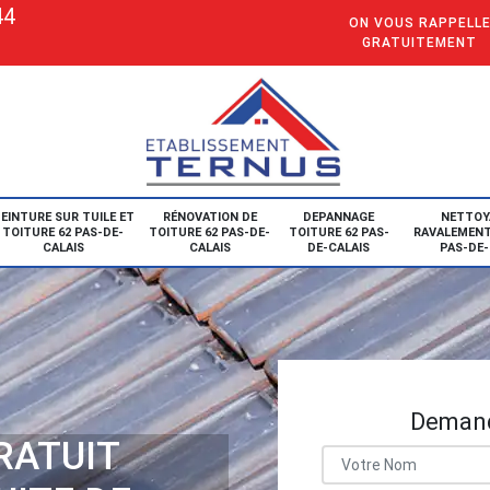
44
ON VOUS RAPPELL
GRATUITEMENT
EINTURE SUR TUILE ET
RÉNOVATION DE
DEPANNAGE
NETTOY
TOITURE 62 PAS-DE-
TOITURE 62 PAS-DE-
TOITURE 62 PAS-
RAVALEMENT
CALAIS
CALAIS
DE-CALAIS
PAS-DE-
Demand
RATUIT