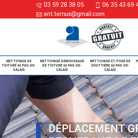
03 59 28 38 05
06 35 43 69 
ent.ternus@gmail.com
NETTOYAGE DE
NETTOYAGE DEMOUSSAGE
NETTOYAGE ET POSE DE
P
TOITURE 62 PAS-DE-
DE TOITURE 62 PAS-DE-
GOUTTIÈRE 62 PAS-DE-
CALAIS
CALAIS
CALAIS
DÉPLACEMENT G