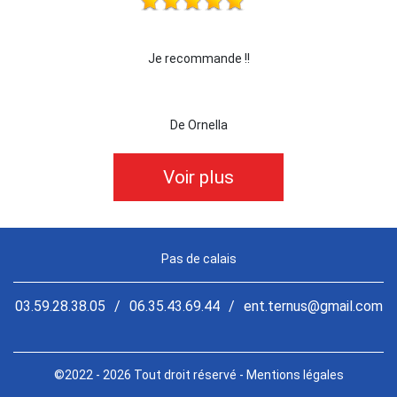
 !!!
Je recommande !!
je 
De Ornella
Voir plus
Pas de calais
03.59.28.38.05
/
06.35.43.69.44
/
ent.ternus@gmail.com
©2022 - 2026 Tout droit réservé -
Mentions légales