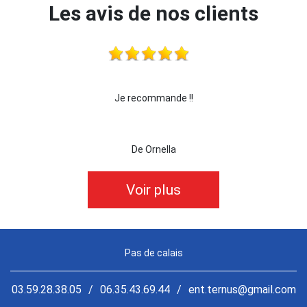
Les avis de nos clients
 !!!
Je recommande !!
je 
De Ornella
Voir plus
Pas de calais
03.59.28.38.05
/
06.35.43.69.44
/
ent.ternus@gmail.com