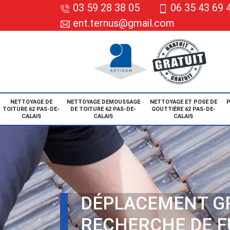
03 59 28 38 05
06 35 43 69 
ent.ternus@gmail.com
NETTOYAGE DE
NETTOYAGE DEMOUSSAGE
NETTOYAGE ET POSE DE
P
TOITURE 62 PAS-DE-
DE TOITURE 62 PAS-DE-
GOUTTIÈRE 62 PAS-DE-
CALAIS
CALAIS
CALAIS
DÉPLACEMENT G
RECHERCHE DE F