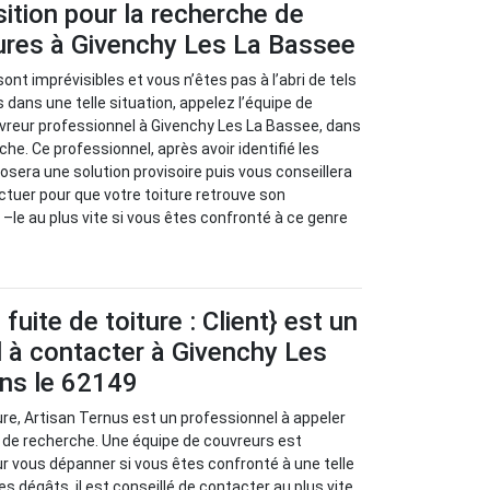
sition pour la recherche de
tures à Givenchy Les La Bassee
sont imprévisibles et vous n’êtes pas à l’abri de tels
 dans une telle situation, appelez l’équipe de
vreur professionnel à Givenchy Les La Bassee, dans
che. Ce professionnel, après avoir identifié les
osera une solution provisoire puis vous conseillera
ctuer pour que votre toiture retrouve son
–le au plus vite si vous êtes confronté à ce genre
uite de toiture : Client} est un
 à contacter à Givenchy Les
ns le 62149
ure, Artisan Ternus est un professionnel à appeler
 de recherche. Une équipe de couvreurs est
ur vous dépanner si vous êtes confronté à une telle
les dégâts, il est conseillé de contacter au plus vite