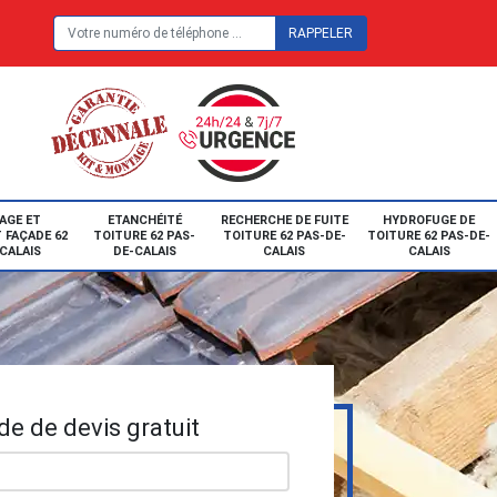
E
AGE ET
ETANCHÉITÉ
RECHERCHE DE FUITE
HYDROFUGE DE
 FAÇADE 62
TOITURE 62 PAS-
TOITURE 62 PAS-DE-
TOITURE 62 PAS-DE-
CALAIS
DE-CALAIS
CALAIS
CALAIS
e de devis gratuit