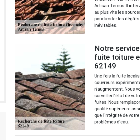
Artisan Ternus. Il inter
au plus vite les source
pour limiter les dégâts.
inévitables.
Notre service
fuite toiture
62149
Une fois la fuite local
couvreurs expérimenté
n’augmentent. Nous v
surveiller l’état de vot
fuites. Nous remplaço
qualité supérieure ass
que l’intégrité de votr
problèmes d’eau.