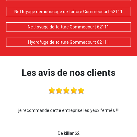
Nettoyage demoussage de toiture Gommecourt 62111
Nettoyage de toiture Gommecourt 62111
Hydrofuge de toiture Gommecourt 62111
Les avis de nos clients
commande cette entreprise les yeux fermés !!!
J
De killian62