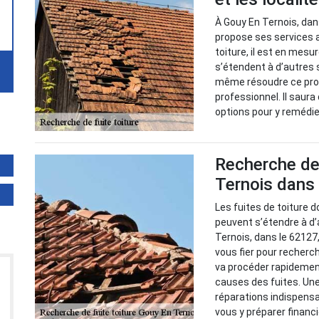
À Gouy En Ternois, dan
propose ses services a
toiture, il est en mesu
s’étendent à d’autres
même résoudre ce probl
professionnel. Il saura
options pour y remédi
Recherche de 
Ternois dans 
Les fuites de toiture d
peuvent s’étendre à d’
Ternois, dans le 62127
vous fier pour recherch
va procéder rapidement 
causes des fuites. Une
réparations indispensab
vous y préparer financ