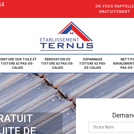
44
ON VOUS RAPPELL
GRATUITEMENT
EINTURE SUR TUILE ET
RÉNOVATION DE
DEPANNAGE
NETTOY
TOITURE 62 PAS-DE-
TOITURE 62 PAS-DE-
TOITURE 62 PAS-
RAVALEMENT
CALAIS
CALAIS
DE-CALAIS
PAS-DE-
Demand
RATUIT
UITE DE