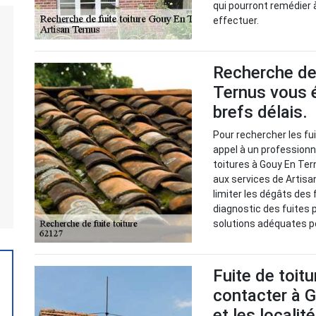
qui pourront remédier à
effectuer.
Recherche de 
Ternus vous é
brefs délais.
Pour rechercher les fuit
appel à un professionn
toitures à Gouy En Tern
aux services de Artisa
limiter les dégâts des f
diagnostic des fuites p
solutions adéquates po
Fuite de toitu
contacter à 
et les localit