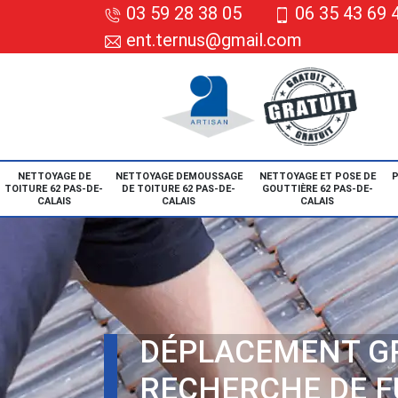
03 59 28 38 05
06 35 43 69 
ent.ternus@gmail.com
NETTOYAGE DE
NETTOYAGE DEMOUSSAGE
NETTOYAGE ET POSE DE
P
TOITURE 62 PAS-DE-
DE TOITURE 62 PAS-DE-
GOUTTIÈRE 62 PAS-DE-
CALAIS
CALAIS
CALAIS
DÉPLACEMENT G
RECHERCHE DE F