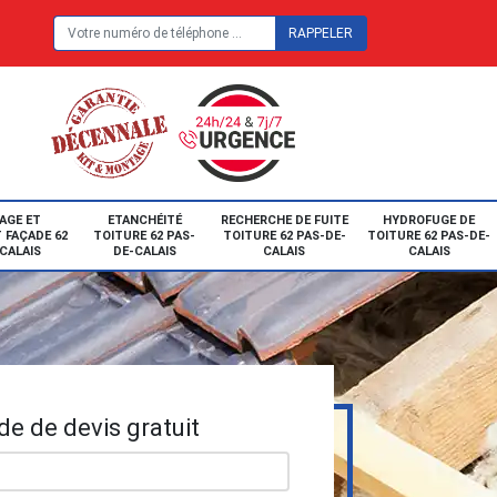
E
AGE ET
ETANCHÉITÉ
RECHERCHE DE FUITE
HYDROFUGE DE
 FAÇADE 62
TOITURE 62 PAS-
TOITURE 62 PAS-DE-
TOITURE 62 PAS-DE-
CALAIS
DE-CALAIS
CALAIS
CALAIS
e de devis gratuit