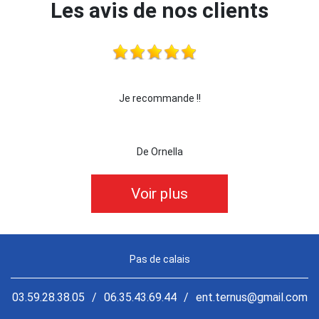
Les avis de nos clients
ecommande !!
je recommande cette entreprise le
De Ornella
De killian62
Voir plus
Pas de calais
03.59.28.38.05
/
06.35.43.69.44
/
ent.ternus@gmail.com