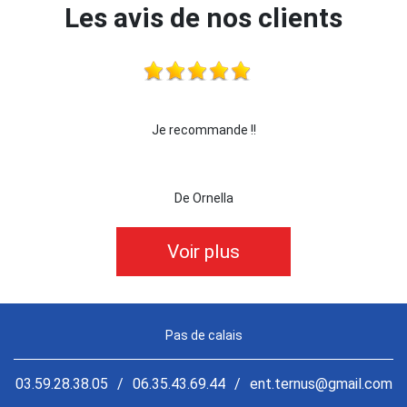
Les avis de nos clients
de !!
je recommande cette entreprise les yeux f
la
De killian62
Voir plus
Pas de calais
03.59.28.38.05
/
06.35.43.69.44
/
ent.ternus@gmail.com