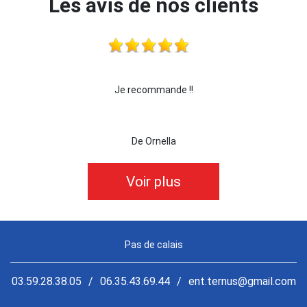
Les avis de nos clients
!!
je recommande cette entreprise les yeux ferm
De killian62
Voir plus
Pas de calais
03.59.28.38.05
/
06.35.43.69.44
/
ent.ternus@gmail.com