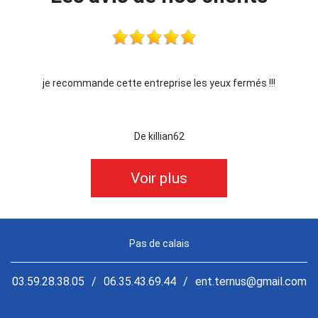
s yeux fermés !!!
Je recommande !!
De Ornella
Voir plus
Pas de calais
03.59.28.38.05
/
06.35.43.69.44
/
ent.ternus@gmail.com