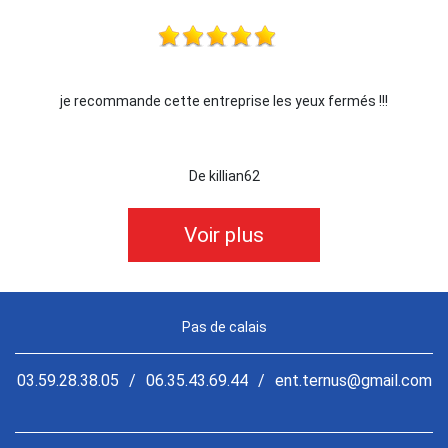
je recommande cette entreprise les yeux fermés !!!
De killian62
Voir plus
Pas de calais
03.59.28.38.05
/
06.35.43.69.44
/
ent.ternus@gmail.com