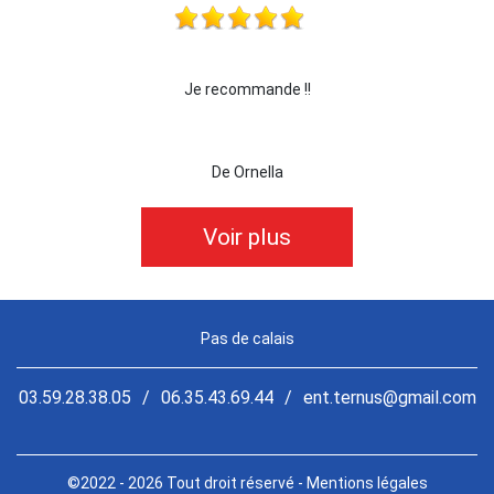
!!!
Je recommande !!
je 
De Ornella
Voir plus
Pas de calais
03.59.28.38.05
/
06.35.43.69.44
/
ent.ternus@gmail.com
©2022 - 2026 Tout droit réservé -
Mentions légales