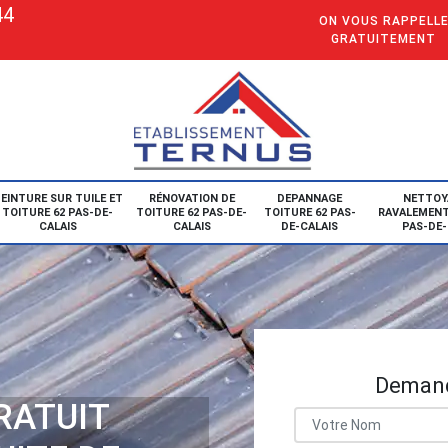
44
ON VOUS RAPPELL
GRATUITEMENT
EINTURE SUR TUILE ET
RÉNOVATION DE
DEPANNAGE
NETTOY
TOITURE 62 PAS-DE-
TOITURE 62 PAS-DE-
TOITURE 62 PAS-
RAVALEMENT
CALAIS
CALAIS
DE-CALAIS
PAS-DE-
Demand
RATUIT