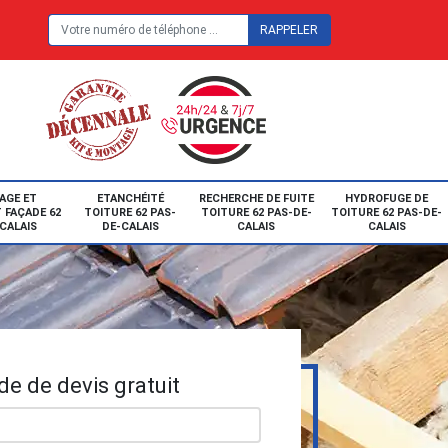
E
AGE ET
ETANCHÉITÉ
RECHERCHE DE FUITE
HYDROFUGE DE
 FAÇADE 62
TOITURE 62 PAS-
TOITURE 62 PAS-DE-
TOITURE 62 PAS-DE-
CALAIS
DE-CALAIS
CALAIS
CALAIS
e de devis gratuit