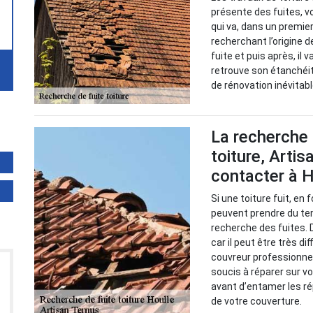
présente des fuites, vo
qui va, dans un premie
recherchant l’origine d
fuite et puis après, il 
retrouve son étanchéit
de rénovation inévitabl
La recherche 
toiture, Artis
contacter à H
Si une toiture fuit, en
peuvent prendre du tem
recherche des fuites. 
car il peut être très di
couvreur professionne
soucis à réparer sur vo
avant d’entamer les ré
de votre couverture.