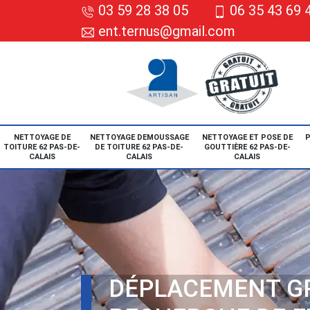
03 59 28 38 05
06 35 43 69 
ent.ternus@gmail.com
NETTOYAGE DE
NETTOYAGE DEMOUSSAGE
NETTOYAGE ET POSE DE
P
TOITURE 62 PAS-DE-
DE TOITURE 62 PAS-DE-
GOUTTIÈRE 62 PAS-DE-
CALAIS
CALAIS
CALAIS
DÉPLACEMENT G