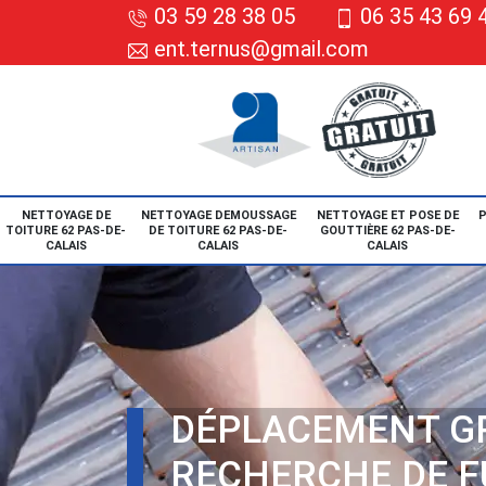
03 59 28 38 05
06 35 43 69 
ent.ternus@gmail.com
NETTOYAGE DE
NETTOYAGE DEMOUSSAGE
NETTOYAGE ET POSE DE
P
TOITURE 62 PAS-DE-
DE TOITURE 62 PAS-DE-
GOUTTIÈRE 62 PAS-DE-
CALAIS
CALAIS
CALAIS
DÉPLACEMENT G
RECHERCHE DE F