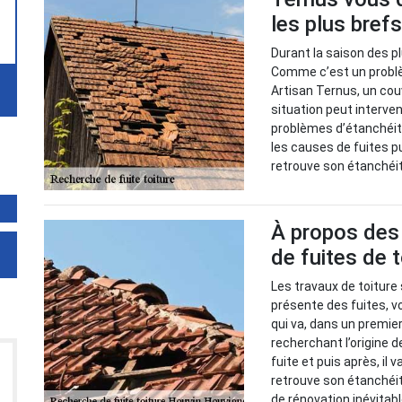
les plus brefs
Durant la saison des pl
Comme c’est un problème
Artisan Ternus, un cou
situation peut interve
problèmes d’étanchéité. 
les causes de fuites p
retrouve son étanchéi
À propos des 
de fuites de 
Les travaux de toiture 
présente des fuites, vo
qui va, dans un premie
recherchant l’origine d
fuite et puis après, il 
retrouve son étanchéit
de rénovation inévitabl