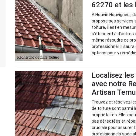
62270 et les 
À Houvin Houvigneul, d
propose ses services a
toiture, il est en mesu
s’étendent à d’autres
même résoudre ce probl
professionnel. Il saura
options pour y remédi
Localisez les
avec notre Re
Artisan Tern
Trouvez et résolvez le
de toiture sont parmi 
propriétaires. Elles p
pas détectées et répa
cruciale pour assurer l
professionnels spéciali