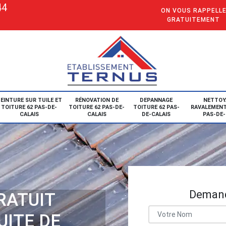
44
ON VOUS RAPPELL
GRATUITEMENT
EINTURE SUR TUILE ET
RÉNOVATION DE
DEPANNAGE
NETTOY
TOITURE 62 PAS-DE-
TOITURE 62 PAS-DE-
TOITURE 62 PAS-
RAVALEMENT
CALAIS
CALAIS
DE-CALAIS
PAS-DE-
Demand
RATUIT
UITE DE