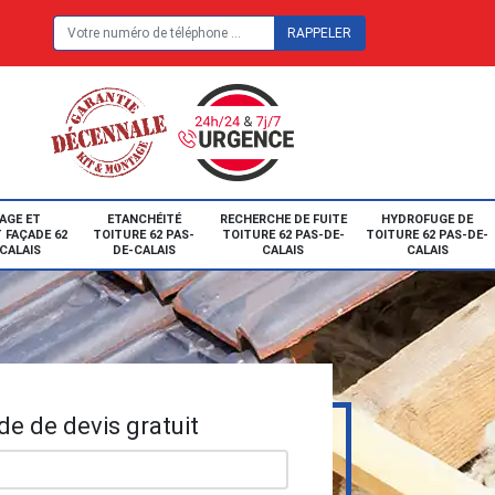
E
AGE ET
ETANCHÉITÉ
RECHERCHE DE FUITE
HYDROFUGE DE
 FAÇADE 62
TOITURE 62 PAS-
TOITURE 62 PAS-DE-
TOITURE 62 PAS-DE-
CALAIS
DE-CALAIS
CALAIS
CALAIS
e de devis gratuit