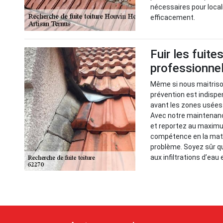
nécessaires pour local
efficacement.
Fuir les fuite
professionnel
Même si nous maitrison
prévention est indispen
avant les zones usées 
Avec notre maintenance
et reportez au maximu
compétence en la mati
problème. Soyez sûr q
aux infiltrations d’eau 