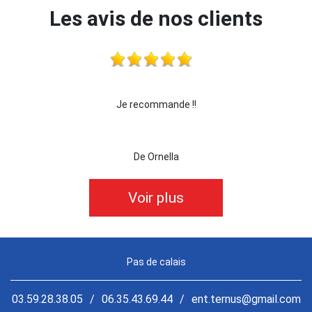
Les avis de nos clients
 !!!
Je recommande !!
je 
De Ornella
Voir plus
Pas de calais
03.59.28.38.05
/
06.35.43.69.44
/
ent.ternus@gmail.com