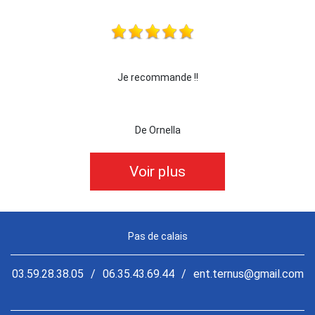
ommande !!
je recommande cette entreprise les 
Ornella
De killian62
Voir plus
Pas de calais
03.59.28.38.05
/
06.35.43.69.44
/
ent.ternus@gmail.com