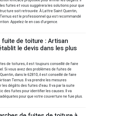
lution efficace proposée pour limiter les dégâts. Il
 des fuites et vous suggérera les solutions pour que
tructure soit retrouvée. À Lattre Saint Quentin,
n Ternus est le professionnel qui est recommandé
ention. Appelez-le en cas d’urgence.
fuite de toiture : Artisan
tablit le devis dans les plus
es de toitures, il est toujours conseillé de faire
el. Si vous avez des problèmes de fuites de
Quentin, dans le 62810, il est conseillé de faire
Artisan Ternus. Il va prendre les mesures
 les dégâts des fuites d’eau. Il va par la suite
c des fuites pour identifier les causes. Il va
 adéquates pour que votre couverture ne fuie plus.
erches de fuites de toiture à