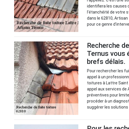
l’appeliez. C’est une so
identifiera les causes
l’étanchéité de votre s
dans le 62810, Artisa
pour ce genre d’interv
Recherche de 
Ternus vous é
brefs délais.
Pour rechercher les fuit
appel à un professionn
toitures à Lattre Saint 
appel aux services de 
préventives pour limiter
procéder à un diagnosti
suggérer les solutions
Pour les rech