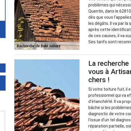
problèmes qui nécessit
Quentin, dans le 62810
dès que vous l’appeliez
les dégâts. Il va par l
après cette identificat
de ces causes, il va su
Ses tarifs sont reconn
La recherche 
vous à Artisa
chers !
Si votre toiture fuit, i
professionnel qui va 
d’étanchéité. Il va pr
bâche si les problèmes 
diagnostic de votre cou
l’issue d’un tel diagno
réparation partielle, s