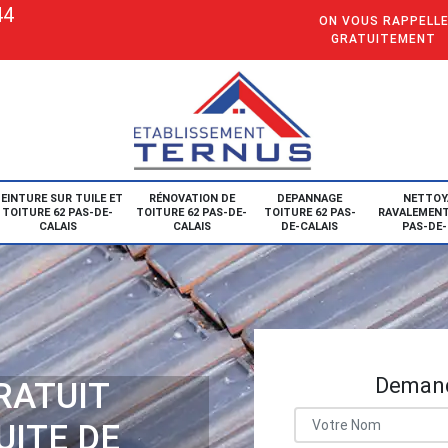
44
ON VOUS RAPPELL
GRATUITEMENT
EINTURE SUR TUILE ET
RÉNOVATION DE
DEPANNAGE
NETTOY
TOITURE 62 PAS-DE-
TOITURE 62 PAS-DE-
TOITURE 62 PAS-
RAVALEMENT
CALAIS
CALAIS
DE-CALAIS
PAS-DE-
Demand
RATUIT
UITE DE