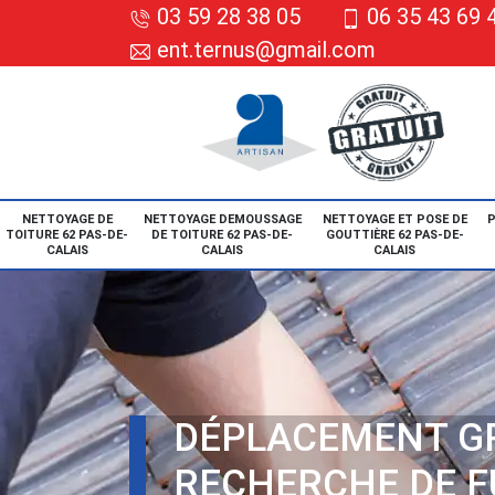
03 59 28 38 05
06 35 43 69 
ent.ternus@gmail.com
NETTOYAGE DE
NETTOYAGE DEMOUSSAGE
NETTOYAGE ET POSE DE
P
TOITURE 62 PAS-DE-
DE TOITURE 62 PAS-DE-
GOUTTIÈRE 62 PAS-DE-
CALAIS
CALAIS
CALAIS
DÉPLACEMENT G
RECHERCHE DE F