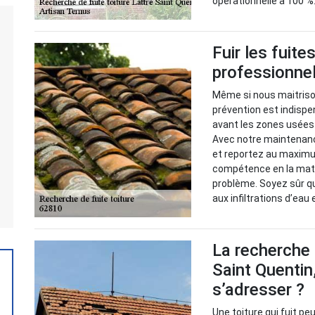
opérationnelle à 100 %
Fuir les fuite
professionnel
Même si nous maitrison
prévention est indispen
avant les zones usées 
Avec notre maintenance
et reportez au maximu
compétence en la mati
problème. Soyez sûr q
aux infiltrations d’eau 
La recherche 
Saint Quentin
s’adresser ?
Une toiture qui fuit peu