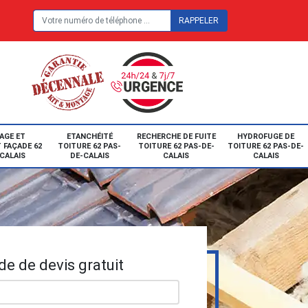
E
AGE ET
ETANCHÉITÉ
RECHERCHE DE FUITE
HYDROFUGE DE
 FAÇADE 62
TOITURE 62 PAS-
TOITURE 62 PAS-DE-
TOITURE 62 PAS-DE-
CALAIS
DE-CALAIS
CALAIS
CALAIS
e de devis gratuit