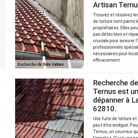
Artisan Tern
Trouvez et résolvez le
de toiture sont parmi 
propriétaires. Elles p
pas détectées et répa
cruciale pour assurer l
professionnels spéciali
nécessaires pour local
efficacement.
Recherche de 
Ternus est un
dépanner à La
62810.
Une fuite de toiture e
peut être endigué. Pour
Ternus, un couvreur qu