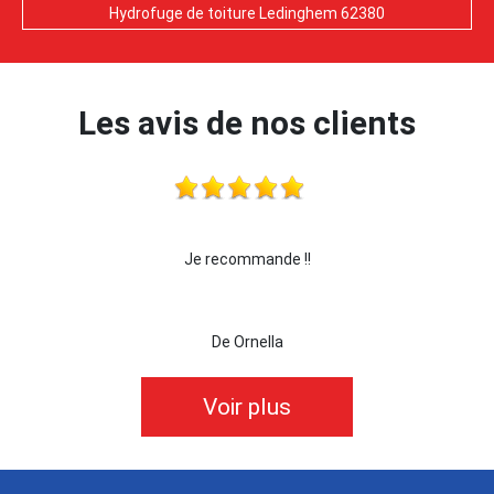
Hydrofuge de toiture Ledinghem 62380
Les avis de nos clients
 !!!
Je recommande !!
je 
De Ornella
Voir plus