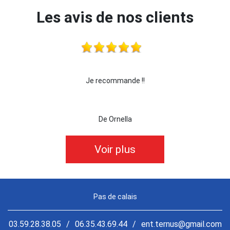
Les avis de nos clients
Je recommande !!
je reco
De Ornella
Voir plus
Pas de calais
03.59.28.38.05
/
06.35.43.69.44
/
ent.ternus@gmail.com