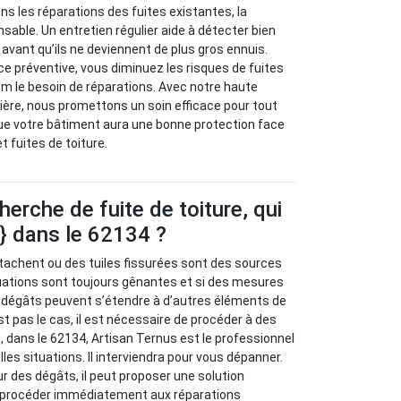
s les réparations des fuites existantes, la
sable. Un entretien régulier aide à détecter bien
avant qu’ils ne deviennent de plus gros ennuis.
 préventive, vous diminuez les risques de fuites
m le besoin de réparations. Avec notre haute
ère, nous promettons un soin efficace pour tout
ue votre bâtiment aura une bonne protection face
et fuites de toiture.
herche de fuite de toiture, qui
e} dans le 62134 ?
tachent ou des tuiles fissurées sont des sources
ituations sont toujours gênantes et si des mesures
s dégâts peuvent s’étendre à d’autres éléments de
st pas le cas, il est nécessaire de procéder à des
, dans le 62134, Artisan Ternus est le professionnel
les situations. Il interviendra pour vous dépanner.
ur des dégâts, il peut proposer une solution
 va procéder immédiatement aux réparations