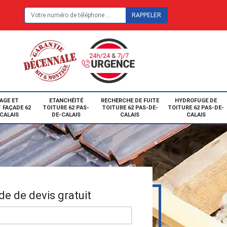
E
AGE ET
ETANCHÉITÉ
RECHERCHE DE FUITE
HYDROFUGE DE
 FAÇADE 62
TOITURE 62 PAS-
TOITURE 62 PAS-DE-
TOITURE 62 PAS-DE-
CALAIS
DE-CALAIS
CALAIS
CALAIS
e de devis gratuit