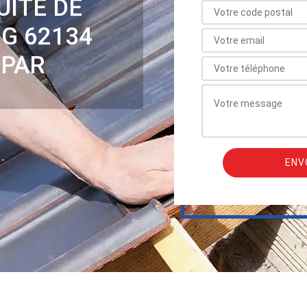
UITE DE
G 62134
 PAR