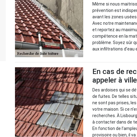
Même si nous maitrison
prévention est indispen
avant les zones usées 
Avec notre maintenance
et reportez au maximu
compétence en la mati
problème. Soyez sûr q
aux infiltrations d’eau 
En cas de rec
appeler à vill
Des ardoises qui se dé
de fuites. De telles s
ne sont pas prises, le
votre maison. Si ce n’e
recherches. À Lisbourg
à contacter dans de tel
En fonction de l’ample
provisoire ou bien, il