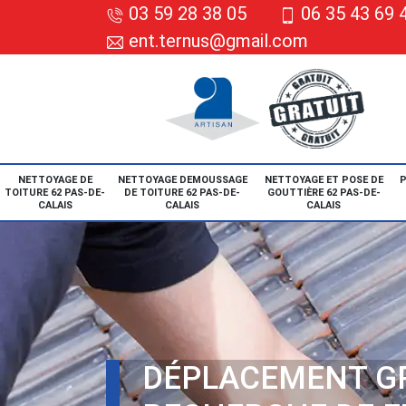
03 59 28 38 05
06 35 43 69 
ent.ternus@gmail.com
NETTOYAGE DE
NETTOYAGE DEMOUSSAGE
NETTOYAGE ET POSE DE
P
TOITURE 62 PAS-DE-
DE TOITURE 62 PAS-DE-
GOUTTIÈRE 62 PAS-DE-
CALAIS
CALAIS
CALAIS
DÉPLACEMENT G