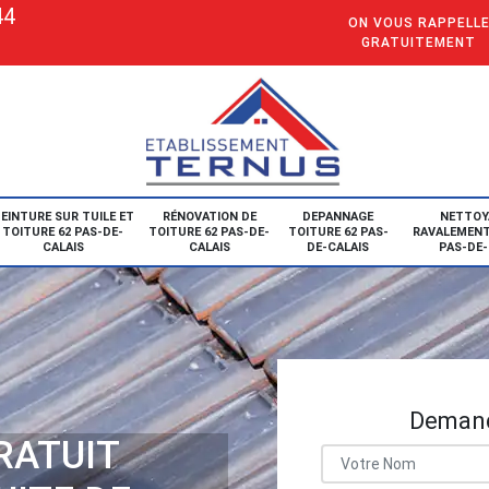
44
ON VOUS RAPPELL
GRATUITEMENT
EINTURE SUR TUILE ET
RÉNOVATION DE
DEPANNAGE
NETTOY
TOITURE 62 PAS-DE-
TOITURE 62 PAS-DE-
TOITURE 62 PAS-
RAVALEMENT
CALAIS
CALAIS
DE-CALAIS
PAS-DE-
Demand
RATUIT