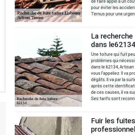
de faire appel à un cou
pour éviter les acciden
Ternus pour une urgenc
La recherche 
dans le62134 
Une toiture qui fuit peu
problèmes qui nécessit
dans le 62134, Artisan
vous l’appeliez. Il va p
dégâts. Il va par la su
après cette identificat
de ces causes, il va su
Ses tarifs sont reconn
Fuir les fuite
professionnel