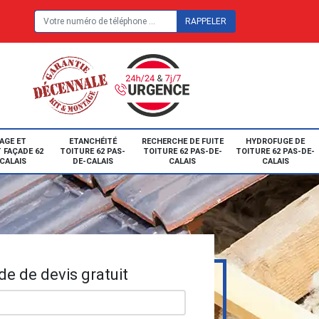
E
AGE ET
ETANCHÉITÉ
RECHERCHE DE FUITE
HYDROFUGE DE
 FAÇADE 62
TOITURE 62 PAS-
TOITURE 62 PAS-DE-
TOITURE 62 PAS-DE-
CALAIS
DE-CALAIS
CALAIS
CALAIS
e de devis gratuit