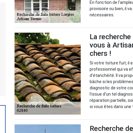
En fonction de l’ample
provisoire ou bien, il
nécessaires.
La recherche 
vous à Artisa
chers !
Si votre toiture fuit, i
professionnel qui va 
d’étanchéité. Il va pr
bâche si les problèmes 
diagnostic de votre cou
l’issue d’un tel diagno
réparation partielle, s
si vous êtes dans une t
Recherche de 