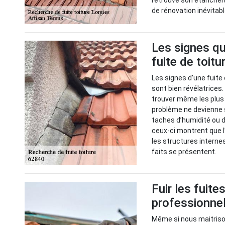
retrouve son étanchéit
de rénovation inévitabl
Les signes qu
fuite de toitu
Les signes d’une fuite 
sont bien révélatrices
trouver même les plus c
problème ne devienne 
taches d’humidité ou d
ceux-ci montrent que l’
les structures interne
faits se présentent.
Fuir les fuite
professionnel
Même si nous maitrison