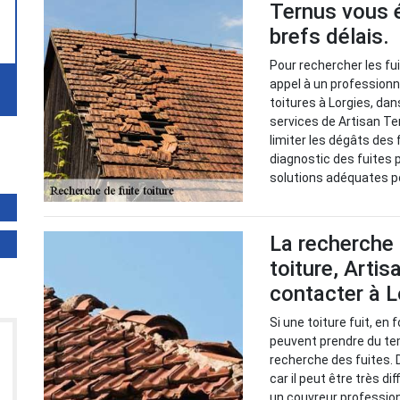
Ternus vous é
brefs délais.
Pour rechercher les fuit
appel à un professionn
toitures à Lorgies, dans
services de Artisan Te
limiter les dégâts des f
diagnostic des fuites p
solutions adéquates po
La recherche 
toiture, Artis
contacter à L
Si une toiture fuit, en
peuvent prendre du tem
recherche des fuites. 
car il peut être très di
un couvreur professio