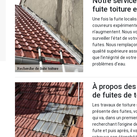
Notre service
fuite toiture
Une fois la fuite local
couvreurs expérimenté
n’augmentent. Nous v
surveiller l’état de vot
fuites. Nous remplaço
qualité supérieure ass
que l’intégrité de votr
problèmes d’eau.
À propos des 
de fuites de 
Les travaux de toiture 
présente des fuites, vo
qui va, dans un premie
recherchant l’origine d
fuite et puis après, il 