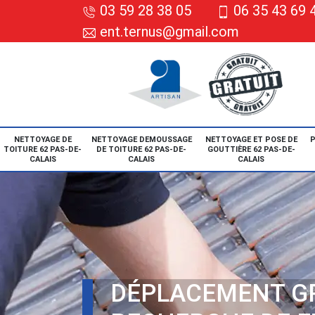
03 59 28 38 05
06 35 43 69 
ent.ternus@gmail.com
NETTOYAGE DE
NETTOYAGE DEMOUSSAGE
NETTOYAGE ET POSE DE
P
TOITURE 62 PAS-DE-
DE TOITURE 62 PAS-DE-
GOUTTIÈRE 62 PAS-DE-
CALAIS
CALAIS
CALAIS
DÉPLACEMENT G