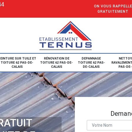
44
ON VOUS RAPPELL
GRATUITEMENT
EINTURE SUR TUILE ET
RÉNOVATION DE
DEPANNAGE
NETTOY
TOITURE 62 PAS-DE-
TOITURE 62 PAS-DE-
TOITURE 62 PAS-
RAVALEMENT
CALAIS
CALAIS
DE-CALAIS
PAS-DE-
Demand
RATUIT