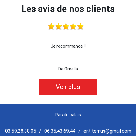
Les avis de nos clients
 !!!
Je recommande !!
je 
De Ornella
Voir plus
Pas de calais
03.59.28.38.05
/
06.35.43.69.44
/
ent.ternus@gmail.com