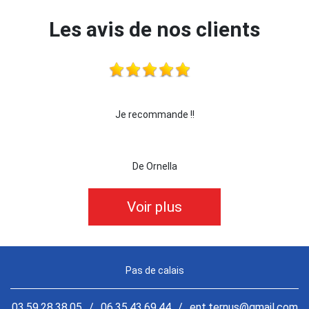
Les avis de nos clients
e !!
je recommande cette entreprise les yeux fe
De killian62
Voir plus
Pas de calais
03.59.28.38.05
/
06.35.43.69.44
/
ent.ternus@gmail.com