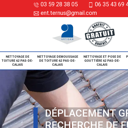
03 59 28 38 05
06 35 43 69 
ent.ternus@gmail.com
NETTOYAGE DE
NETTOYAGE DEMOUSSAGE
NETTOYAGE ET POSE DE
P
TOITURE 62 PAS-DE-
DE TOITURE 62 PAS-DE-
GOUTTIÈRE 62 PAS-DE-
CALAIS
CALAIS
CALAIS
DÉPLACEMENT G
RECHERCHE DE F