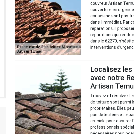
couvreur Artisan Ternu
couverture en urgence p
causes ne sont pas tro
dans l’immédiat. Par c
réparations, il propose
réparations qui rendro
dans le 62270, n’hésit
interventions d’urgenc
Localisez les
avec notre Re
Artisan Tern
Trouvez et résolvez le
de toiture sont parmi 
propriétaires. Elles p
pas détectées et répa
cruciale pour assurer l
professionnels spéciali
nécessaires pour local