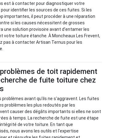
s est à contacter pour diagnostiquer votre
our identifier les sources de ces fuites. Si les
p importantes, il peut procéder à une réparation
ontre si les causes nécessitent de grosses
ra une solution provisoire avant d’entamer les
nt votre toiture étanche. À Moncheaux Les Frevent,
ez pas à contacter Artisan Ternus pour les
e.
 problèmes de toit rapidement
cherche de fuite toiture chez
us
s problèmes avant qu'ils ne s'aggravent. Les fuites
les problèmes les plus redoutés par les
euvent causer des dégâts importants si elles ne sont
rées à temps. La recherche de fuite est une étape
’intégrité de votre toiture. En tant que
sés, nous avons les outils et l'expertise
iser et résoudre les fuites rapidement et