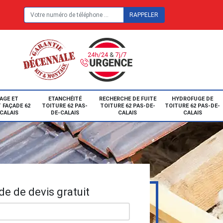
E
AGE ET
ETANCHÉITÉ
RECHERCHE DE FUITE
HYDROFUGE DE
 FAÇADE 62
TOITURE 62 PAS-
TOITURE 62 PAS-DE-
TOITURE 62 PAS-DE-
CALAIS
DE-CALAIS
CALAIS
CALAIS
e de devis gratuit