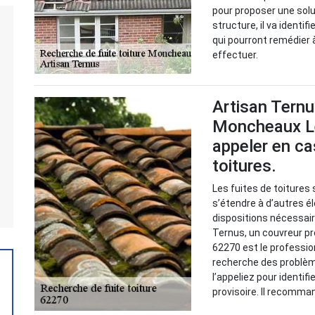
pour proposer une solu
structure, il va identif
qui pourront remédier à
effectuer.
Artisan Ternu
Moncheaux Le
appeler en ca
toitures.
Les fuites de toiture
s’étendre à d’autres é
dispositions nécessaire
Ternus, un couvreur p
62270 est le professio
recherche des problème
l’appeliez pour identif
provisoire. Il recomman