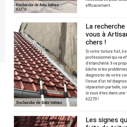
efficacement.
La recherche 
vous à Artisa
chers !
Si votre toiture fuit, i
professionnel qui va 
d’étanchéité. Il va pr
bâche si les problèmes 
diagnostic de votre cou
l’issue d’un tel diagno
réparation partielle, s
si vous êtes dans une 
62270 !
Les signes qu