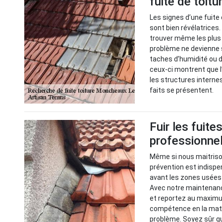
fuite de toitu
Les signes d’une fuite 
sont bien révélatrices
trouver même les plus c
problème ne devienne 
taches d’humidité ou d
ceux-ci montrent que l’
les structures interne
faits se présentent.
Fuir les fuite
professionnel
Même si nous maitrison
prévention est indispen
avant les zones usées 
Avec notre maintenance
et reportez au maximu
compétence en la mati
problème. Soyez sûr q