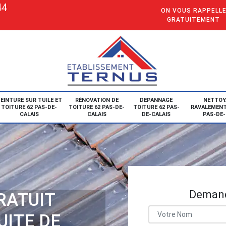
44
ON VOUS RAPPELL
GRATUITEMENT
EINTURE SUR TUILE ET
RÉNOVATION DE
DEPANNAGE
NETTOY
TOITURE 62 PAS-DE-
TOITURE 62 PAS-DE-
TOITURE 62 PAS-
RAVALEMENT
CALAIS
CALAIS
DE-CALAIS
PAS-DE-
Demand
RATUIT
UITE DE