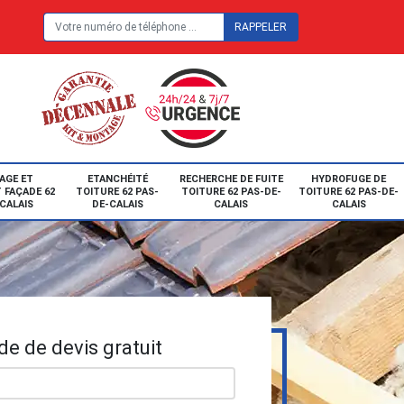
E
AGE ET
ETANCHÉITÉ
RECHERCHE DE FUITE
HYDROFUGE DE
 FAÇADE 62
TOITURE 62 PAS-
TOITURE 62 PAS-DE-
TOITURE 62 PAS-DE-
CALAIS
DE-CALAIS
CALAIS
CALAIS
e de devis gratuit