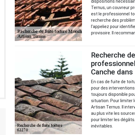
dispositions nécessaire
Ternus, un couvreur p
est le professionnel t
recherche des problème
l’appeliez pour identif
provisoire. Il recomman
Recherche de f
professionne
Canche dans 
En cas de fuite de toit
pour des interventions
toujours disponible po
situation. Pour limiter 
Artisan Ternus. Il inter
au plus vite les source
pour limiter les dégâts.
inévitables.