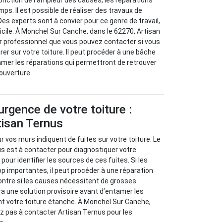
 fonction de l’ampleur des causes, les réparations
ps. Il est possible de réaliser des travaux de
Des experts sont à convier pour ce genre de travail,
ifficile. À Monchel Sur Canche, dans le 62270, Artisan
r professionnel que vous pouvez contacter si vous
er sur votre toiture. Il peut procéder à une bâche
mer les réparations qui permettront de retrouver
couverture.
urgence de votre toiture :
tisan Ternus
 vos murs indiquent de fuites sur votre toiture. Le
s est à contacter pour diagnostiquer votre
our identifier les sources de ces fuites. Si les
p importantes, il peut procéder à une réparation
ontre si les causes nécessitent de grosses
ra une solution provisoire avant d’entamer les
nt votre toiture étanche. À Monchel Sur Canche,
ez pas à contacter Artisan Ternus pour les