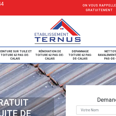
44
ON VOUS RAPPELL
GRATUITEMENT
EINTURE SUR TUILE ET
RÉNOVATION DE
DEPANNAGE
NETTOY
TOITURE 62 PAS-DE-
TOITURE 62 PAS-DE-
TOITURE 62 PAS-
RAVALEMENT
CALAIS
CALAIS
DE-CALAIS
PAS-DE-
Demand
RATUIT
UITE DE