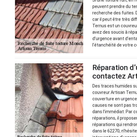
Si une toiture fuit, en
peuvent prendre du tem
recherche des fuites. 
car il peut être très d
Ternus est un couvreu
avez des soucis à répar
d’urgence avant d’enta
l’étanchéité de votre 
Réparation d’
contactez Ar
Des traces humides sur
couvreur Artisan Ternu
couverture en urgence p
causes ne sont pas tro
dans l’immédiat. Par c
réparations, il propose
réparations qui rendro
dans le 62270, n’hésit