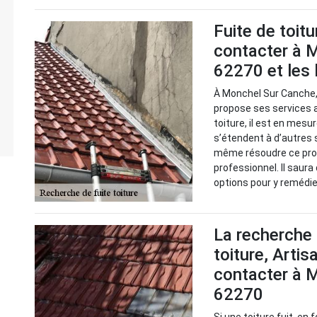
Fuite de toitu
contacter à 
62270 et les 
À Monchel Sur Canche, 
propose ses services a
toiture, il est en mesu
s’étendent à d’autres
même résoudre ce probl
professionnel. Il saura
options pour y remédi
La recherche 
toiture, Artis
contacter à 
62270