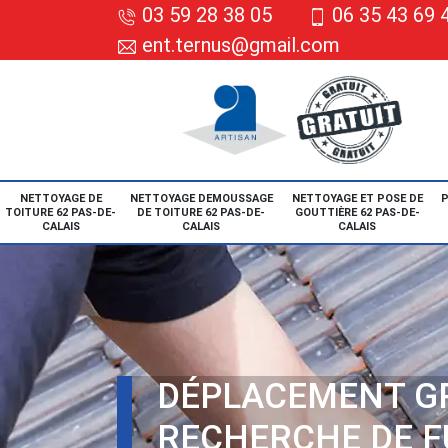
03 59 28 38 05
06 35 43 69 
ent.ternus@gmail.com
NETTOYAGE DE
NETTOYAGE DEMOUSSAGE
NETTOYAGE ET POSE DE
P
TOITURE 62 PAS-DE-
DE TOITURE 62 PAS-DE-
GOUTTIÈRE 62 PAS-DE-
CALAIS
CALAIS
CALAIS
DÉPLACEMENT G
RECHERCHE DE F