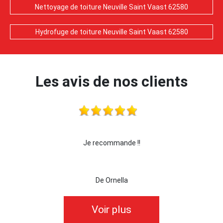
Nettoyage de toiture Neuville Saint Vaast 62580
Hydrofuge de toiture Neuville Saint Vaast 62580
Les avis de nos clients
Je recommande !!
je recom
De Ornella
Voir plus