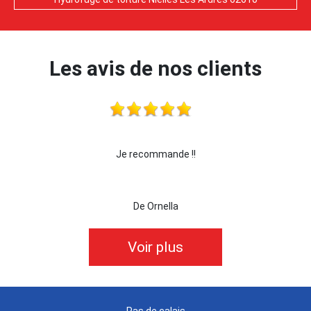
Les avis de nos clients
!!
je recommande cette entreprise les yeux ferm
De killian62
Voir plus