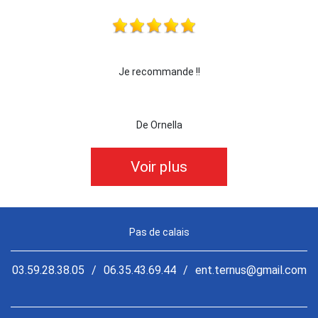
 !!!
Je recommande !!
je 
De Ornella
Voir plus
Pas de calais
03.59.28.38.05
/
06.35.43.69.44
/
ent.ternus@gmail.com