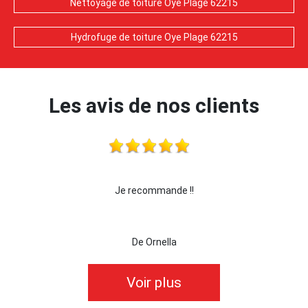
Nettoyage de toiture Oye Plage 62215
Hydrofuge de toiture Oye Plage 62215
Les avis de nos clients
Je recommande !!
je recomma
De Ornella
Voir plus