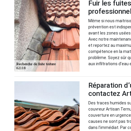
Fuir les fuite
professionnel
Même si nous maitrison
prévention est indispen
avant les zones usées 
Avec notre maintenance
et reportez au maximu
compétence en la mati
problème. Soyez sûr q
aux infiltrations d’eau 
Réparation d’
contactez Ar
Des traces humides sur
couvreur Artisan Ternu
couverture en urgence p
causes ne sont pas tro
dans l’immédiat. Par c