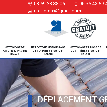
03 59 28 38 05
06 35 43 69 
ent.ternus@gmail.com
NETTOYAGE DE
NETTOYAGE DEMOUSSAGE
NETTOYAGE ET POSE DE
P
TOITURE 62 PAS-DE-
DE TOITURE 62 PAS-DE-
GOUTTIÈRE 62 PAS-DE-
CALAIS
CALAIS
CALAIS
DÉPLACEMENT G