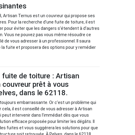
isinantes
8, Artisan Ternus est un couvreur qui propose ses
es. Pour la recherche d’une fuite de toiture, il est
r pour éviter que les dangers s’étendent à d’autres
on. Vous ne pouvez pas vous même résoudre ce
llé de vous adresser à un professionnel. Il saura
 la fuite et proposera des options pour y remédier
fuite de toiture : Artisan
 couvreur prêt à vous
elves, dans le 62118.
t toujours embarrassante. Or c’est un problème qui
 cela, il est conseillé de vous adresser à Artisan
i peut intervenir dans l’immédiat dès que vous
lution efficace proposée pour limiter les dégâts. Il
 des fuites et vous suggérera les solutions pour que
tructure soit retrouvée. À Pelves, dans le 62118,