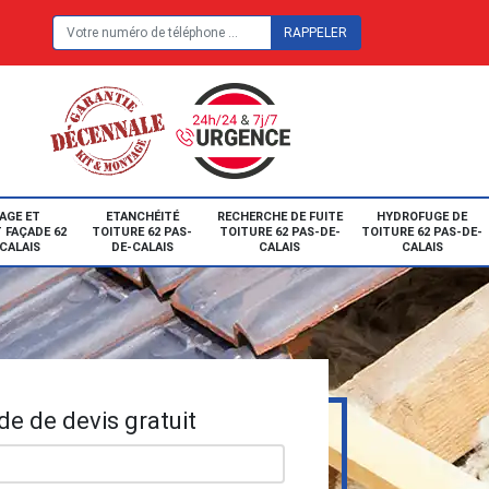
E
AGE ET
ETANCHÉITÉ
RECHERCHE DE FUITE
HYDROFUGE DE
 FAÇADE 62
TOITURE 62 PAS-
TOITURE 62 PAS-DE-
TOITURE 62 PAS-DE-
CALAIS
DE-CALAIS
CALAIS
CALAIS
e de devis gratuit