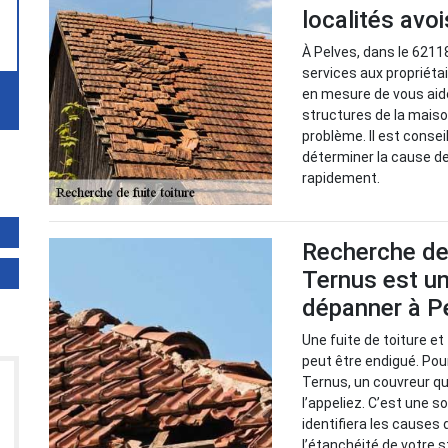
localités avo
À Pelves, dans le 6211
services aux propriétair
en mesure de vous aide
structures de la mais
problème. Il est consei
déterminer la cause de
rapidement.
Recherche de 
Ternus est un
dépanner à P
Une fuite de toiture e
peut être endigué. Pour
Ternus, un couvreur qu
l’appeliez. C’est une so
identifiera les causes
l’étanchéité de votre s