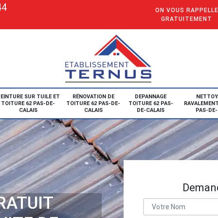
44
ON VOUS RAPPELL
GRATUITEMENT
EINTURE SUR TUILE ET
RÉNOVATION DE
DEPANNAGE
NETTOY
TOITURE 62 PAS-DE-
TOITURE 62 PAS-DE-
TOITURE 62 PAS-
RAVALEMENT
CALAIS
CALAIS
DE-CALAIS
PAS-DE-
Demand
RATUIT