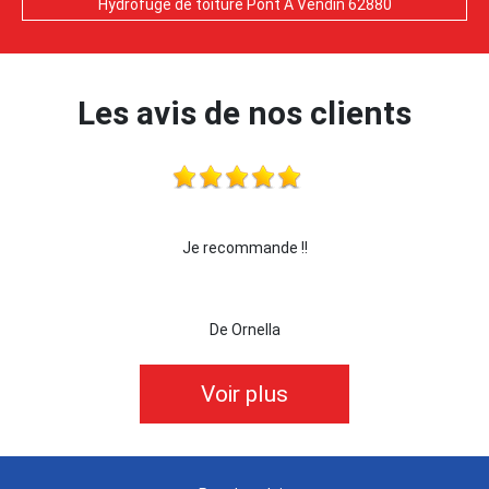
Hydrofuge de toiture Pont A Vendin 62880
Les avis de nos clients
 !!!
Je recommande !!
je 
De Ornella
Voir plus