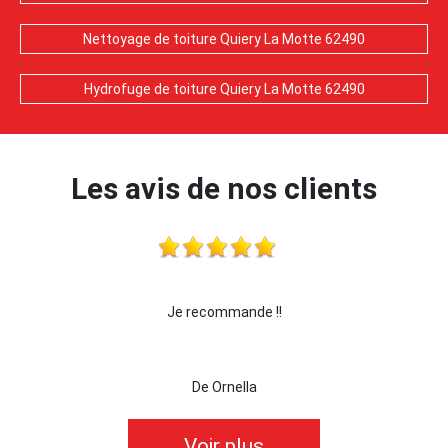
Nettoyage de toiture Quiery La Motte 62490
Hydrofuge de toiture Quiery La Motte 62490
Les avis de nos clients
!
Je recommande !!
je re
De Ornella
Voir plus