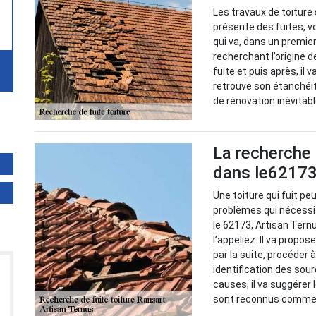
Les travaux de toiture 
présente des fuites, vo
qui va, dans un premie
recherchant l’origine d
fuite et puis après, il 
retrouve son étanchéit
de rénovation inévitabl
La recherche 
dans le62173 
Une toiture qui fuit peu
problèmes qui nécessit
le 62173, Artisan Tern
l’appeliez. Il va propos
par la suite, procéder
identification des sour
causes, il va suggérer 
sont reconnus comme l