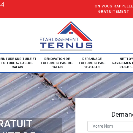
44
ON VOUS RAPPELL
GRATUITEMENT
EINTURE SUR TUILE ET
RÉNOVATION DE
DEPANNAGE
NETTOY
TOITURE 62 PAS-DE-
TOITURE 62 PAS-DE-
TOITURE 62 PAS-
RAVALEMENT
CALAIS
CALAIS
DE-CALAIS
PAS-DE-
Demand
RATUIT