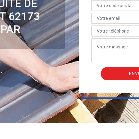
UITE DE
T 62173
 PAR