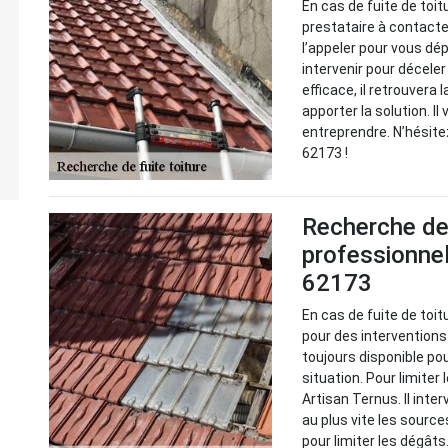
En cas de fuite de toit
prestataire à contacter
l’appeler pour vous dé
intervenir pour décele
efficace, il retrouvera 
apporter la solution. Il
entreprendre. N’hésite
62173 !
Recherche de f
professionnel
62173
En cas de fuite de toit
pour des interventions
toujours disponible po
situation. Pour limiter 
Artisan Ternus. Il inter
au plus vite les source
pour limiter les dégâts.