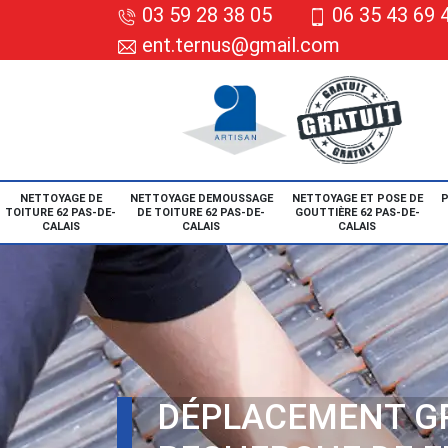
03 59 28 38 05
06 35 43 69 
ent.ternus@gmail.com
NETTOYAGE DE
NETTOYAGE DEMOUSSAGE
NETTOYAGE ET POSE DE
P
TOITURE 62 PAS-DE-
DE TOITURE 62 PAS-DE-
GOUTTIÈRE 62 PAS-DE-
CALAIS
CALAIS
CALAIS
DÉPLACEMENT G