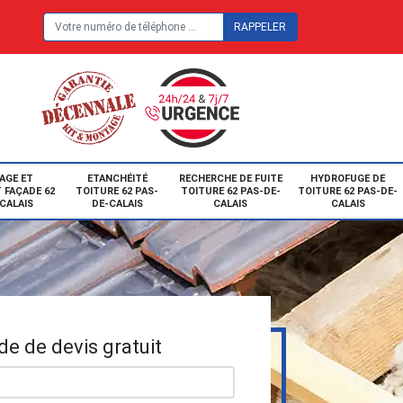
E
AGE ET
ETANCHÉITÉ
RECHERCHE DE FUITE
HYDROFUGE DE
 FAÇADE 62
TOITURE 62 PAS-
TOITURE 62 PAS-DE-
TOITURE 62 PAS-DE-
CALAIS
DE-CALAIS
CALAIS
CALAIS
e de devis gratuit