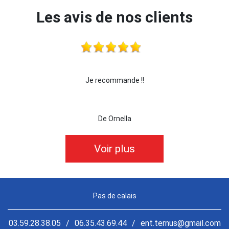
Les avis de nos clients
 !!!
Je recommande !!
je 
De Ornella
Voir plus
Pas de calais
03.59.28.38.05
/
06.35.43.69.44
/
ent.ternus@gmail.com