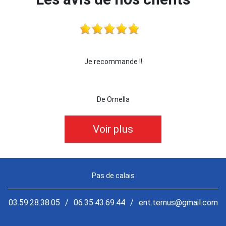
 !!!
Je recommande !!
je 
De Ornella
Voir plus
Pas de calais
03.59.28.38.05
/
06.35.43.69.44
/
ent.ternus@gmail.com