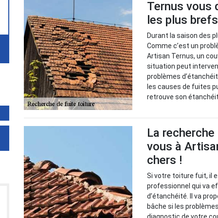
Ternus vous d
les plus brefs
Durant la saison des pl
Comme c’est un problème
Artisan Ternus, un cou
situation peut interve
problèmes d’étanchéité. 
les causes de fuites p
retrouve son étanchéi
La recherche 
vous à Artisa
chers !
Si votre toiture fuit, i
professionnel qui va 
d’étanchéité. Il va pr
bâche si les problèmes 
diagnostic de votre cou