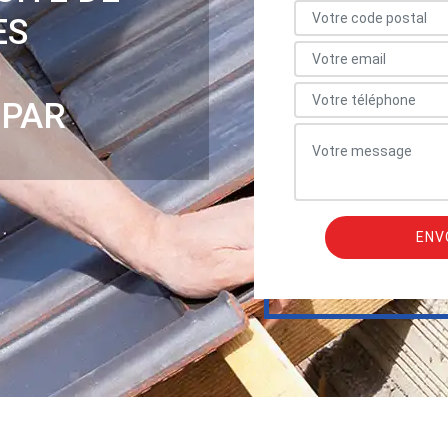
ES
0
 PAR