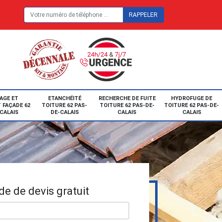
E
AGE ET
ETANCHÉITÉ
RECHERCHE DE FUITE
HYDROFUGE DE
 FAÇADE 62
TOITURE 62 PAS-
TOITURE 62 PAS-DE-
TOITURE 62 PAS-DE-
CALAIS
DE-CALAIS
CALAIS
CALAIS
e de devis gratuit