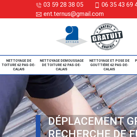
03 59 28 38 05
06 35 43 69 
ent.ternus@gmail.com
NETTOYAGE DE
NETTOYAGE DEMOUSSAGE
NETTOYAGE ET POSE DE
P
TOITURE 62 PAS-DE-
DE TOITURE 62 PAS-DE-
GOUTTIÈRE 62 PAS-DE-
CALAIS
CALAIS
CALAIS
DÉPLACEMENT G
RECHERCHE DE F