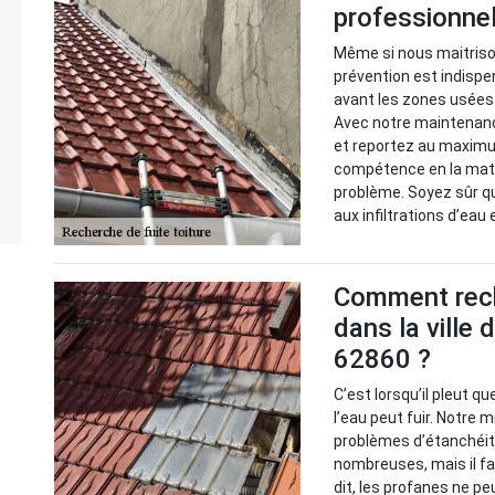
professionnel
Même si nous maitrison
prévention est indispen
avant les zones usées 
Avec notre maintenance
et reportez au maximu
compétence en la mati
problème. Soyez sûr q
aux infiltrations d’eau 
Comment reche
dans la ville
62860 ?
C’est lorsqu’il pleut q
l’eau peut fuir. Notre m
problèmes d’étanchéité
nombreuses, mais il fa
dit, les profanes ne pe