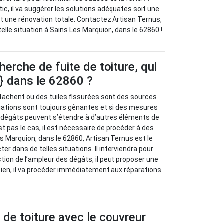
stic, il va suggérer les solutions adéquates soit une
oit une rénovation totale. Contactez Artisan Ternus,
elle situation à Sains Les Marquion, dans le 62860 !
herche de fuite de toiture, qui
e} dans le 62860 ?
tachent ou des tuiles fissurées sont des sources
ituations sont toujours gênantes et si des mesures
s dégâts peuvent s’étendre à d’autres éléments de
st pas le cas, il est nécessaire de procéder à des
s Marquion, dans le 62860, Artisan Ternus est le
er dans de telles situations. Il interviendra pour
tion de l’ampleur des dégâts, il peut proposer une
 bien, il va procéder immédiatement aux réparations
s de toiture avec le couvreur