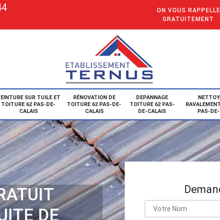
44
ON VOUS RAPPELL
GRATUITEMENT
EINTURE SUR TUILE ET
RÉNOVATION DE
DEPANNAGE
NETTOY
TOITURE 62 PAS-DE-
TOITURE 62 PAS-DE-
TOITURE 62 PAS-
RAVALEMENT
CALAIS
CALAIS
DE-CALAIS
PAS-DE-
Demand
RATUIT
UITE DE