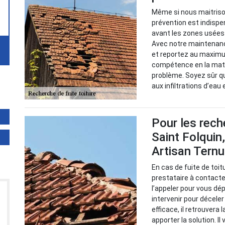
Même si nous maitrison
prévention est indispen
avant les zones usées 
Avec notre maintenance
et reportez au maximu
compétence en la mati
problème. Soyez sûr q
aux infiltrations d’eau 
Pour les rech
Saint Folquin
Artisan Tern
En cas de fuite de toit
prestataire à contacter
l’appeler pour vous dé
intervenir pour décele
efficace, il retrouvera 
apporter la solution. Il