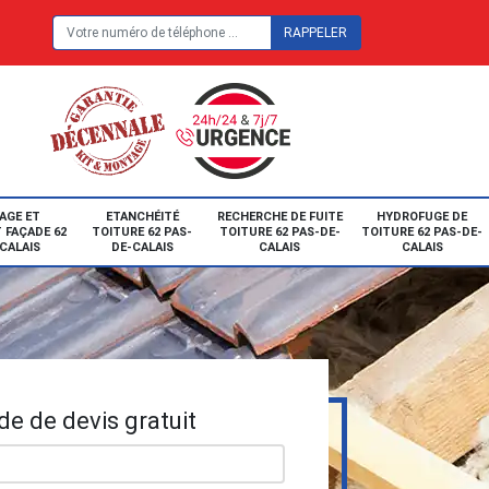
E
AGE ET
ETANCHÉITÉ
RECHERCHE DE FUITE
HYDROFUGE DE
 FAÇADE 62
TOITURE 62 PAS-
TOITURE 62 PAS-DE-
TOITURE 62 PAS-DE-
CALAIS
DE-CALAIS
CALAIS
CALAIS
e de devis gratuit