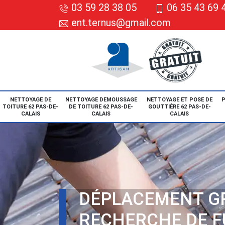
03 59 28 38 05
06 35 43 69 
ent.ternus@gmail.com
NETTOYAGE DE
NETTOYAGE DEMOUSSAGE
NETTOYAGE ET POSE DE
P
TOITURE 62 PAS-DE-
DE TOITURE 62 PAS-DE-
GOUTTIÈRE 62 PAS-DE-
CALAIS
CALAIS
CALAIS
DÉPLACEMENT G
RECHERCHE DE F