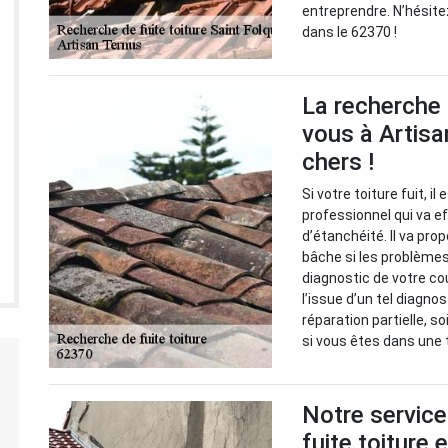
entreprendre. N’hésitez
dans le 62370 !
La recherche 
vous à Artisa
chers !
Si votre toiture fuit, i
professionnel qui va 
d’étanchéité. Il va pr
bâche si les problèmes 
diagnostic de votre cou
l’issue d’un tel diagno
réparation partielle, s
si vous êtes dans une t
Notre service
fuite toiture