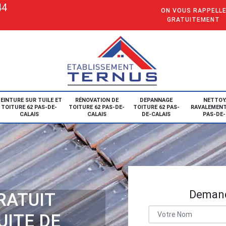
44
ON VOUS RAPPELL
GRATUITEMENT
EINTURE SUR TUILE ET
RÉNOVATION DE
DEPANNAGE
NETTOY
TOITURE 62 PAS-DE-
TOITURE 62 PAS-DE-
TOITURE 62 PAS-
RAVALEMENT
CALAIS
CALAIS
DE-CALAIS
PAS-DE-
Demand
RATUIT
UITE DE