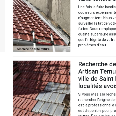
Une fois la fuite local
couvreurs expérimenté
n’augmentent. Nous v
surveiller l’état de vot
fuites. Nous remplaço
qualité supérieure ass
que l’intégrité de votr
problèmes d’eau.
Recherche de 
Artisan Ternu
ville de Saint
localités avo
Si vous êtes à la reche
rechercher l’origine de
est le professionnel à 
est disponible pour pr