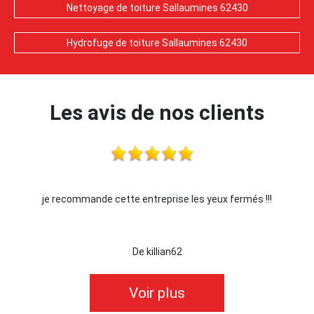
Nettoyage de toiture Sallaumines 62430
Hydrofuge de toiture Sallaumines 62430
Les avis de nos clients
 cette entreprise les yeux fermés !!!
Je recom
De killian62
De Or
Voir plus