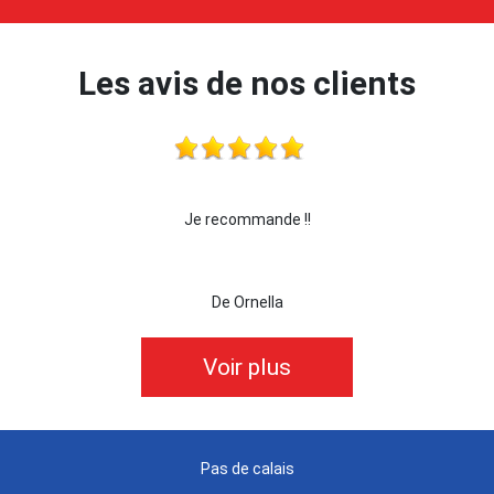
Les avis de nos clients
 !!!
Je recommande !!
je 
De Ornella
Voir plus
Pas de calais