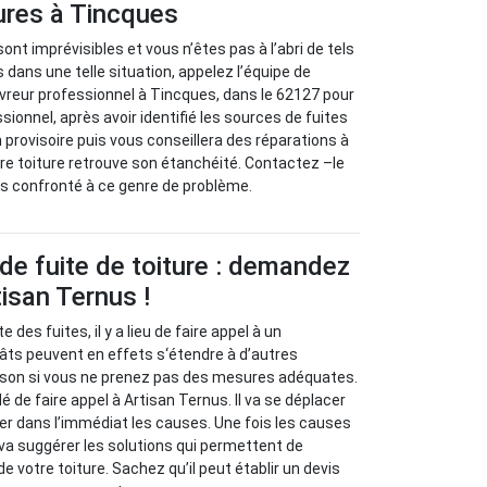
tures à Tincques
sont imprévisibles et vous n’êtes pas à l’abri de tels
 dans une telle situation, appelez l’équipe de
vreur professionnel à Tincques, dans le 62127 pour
sionnel, après avoir identifié les sources de fuites
 provisoire puis vous conseillera des réparations à
re toiture retrouve son étanchéité. Contactez –le
tes confronté à ce genre de problème.
de fuite de toiture : demandez
tisan Ternus !
e des fuites, il y a lieu de faire appel à un
âts peuvent en effets s‘étendre à d’autres
son si vous ne prenez pas des mesures adéquates.
 de faire appel à Artisan Ternus. Il va se déplacer
ier dans l’immédiat les causes. Une fois les causes
il va suggérer les solutions qui permettent de
de votre toiture. Sachez qu’il peut établir un devis