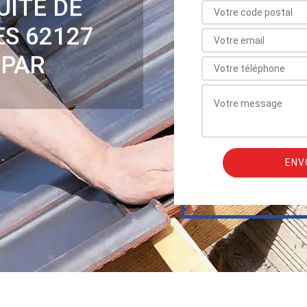
UITE DE
ES 62127
 PAR