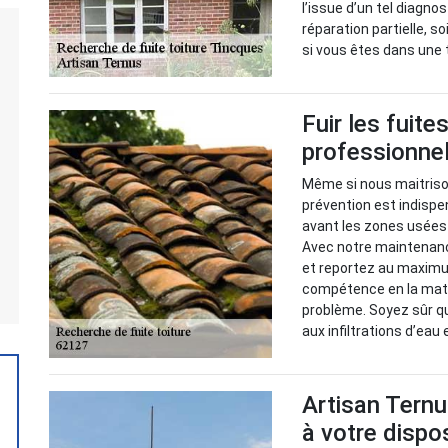
l’issue d’un tel diagno
réparation partielle, s
si vous êtes dans une t
Fuir les fuite
professionnel
Même si nous maitrison
prévention est indispen
avant les zones usées 
Avec notre maintenance
et reportez au maximu
compétence en la mati
problème. Soyez sûr q
aux infiltrations d’eau 
Artisan Ternu
à votre dispo