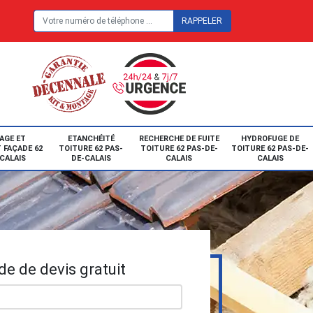
E
AGE ET
ETANCHÉITÉ
RECHERCHE DE FUITE
HYDROFUGE DE
 FAÇADE 62
TOITURE 62 PAS-
TOITURE 62 PAS-DE-
TOITURE 62 PAS-DE-
CALAIS
DE-CALAIS
CALAIS
CALAIS
e de devis gratuit