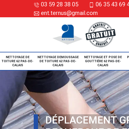
03 59 28 38 05
06 35 43 69 
ent.ternus@gmail.com
NETTOYAGE DE
NETTOYAGE DEMOUSSAGE
NETTOYAGE ET POSE DE
P
TOITURE 62 PAS-DE-
DE TOITURE 62 PAS-DE-
GOUTTIÈRE 62 PAS-DE-
CALAIS
CALAIS
CALAIS
DÉPLACEMENT G