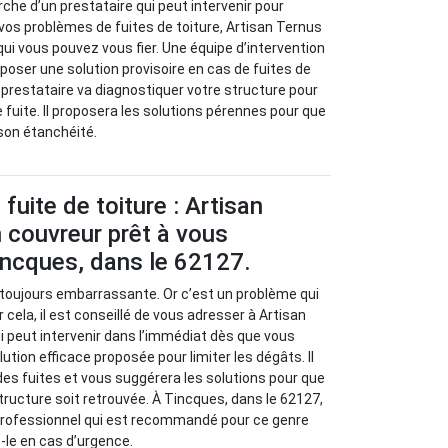
rche d’un prestataire qui peut intervenir pour
 vos problèmes de fuites de toiture, Artisan Ternus
qui vous pouvez vous fier. Une équipe d’intervention
oposer une solution provisoire en cas de fuites de
ce prestataire va diagnostiquer votre structure pour
e fuite. Il proposera les solutions pérennes pour que
 son étanchéité.
fuite de toiture : Artisan
 couvreur prêt à vous
incques, dans le 62127.
t toujours embarrassante. Or c’est un problème qui
 cela, il est conseillé de vous adresser à Artisan
i peut intervenir dans l’immédiat dès que vous
lution efficace proposée pour limiter les dégâts. Il
 des fuites et vous suggérera les solutions pour que
structure soit retrouvée. À Tincques, dans le 62127,
 professionnel qui est recommandé pour ce genre
z-le en cas d’urgence.