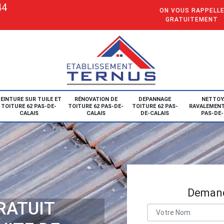
44
ON VOUS RAPPELL
GRATUITEMENT
EINTURE SUR TUILE ET
RÉNOVATION DE
DEPANNAGE
NETTOY
TOITURE 62 PAS-DE-
TOITURE 62 PAS-DE-
TOITURE 62 PAS-
RAVALEMENT
CALAIS
CALAIS
DE-CALAIS
PAS-DE-
Demand
RATUIT