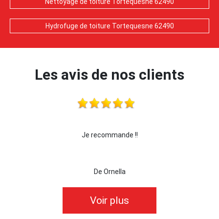
Nettoyage de toiture Tortequesne 62490
Hydrofuge de toiture Tortequesne 62490
Les avis de nos clients
 !!!
Je recommande !!
je 
De Ornella
Voir plus