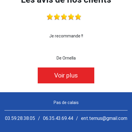
 !!!
Je recommande !!
je 
De Ornella
Voir plus
Pas de calais
03.59.28.38.05
/
06.35.43.69.44
/
ent.ternus@gmail.com