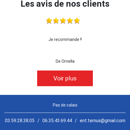
Les avis de nos clients
 !!!
Je recommande !!
je 
De Ornella
Voir plus
Pas de calais
03.59.28.38.05
/
06.35.43.69.44
/
ent.ternus@gmail.com