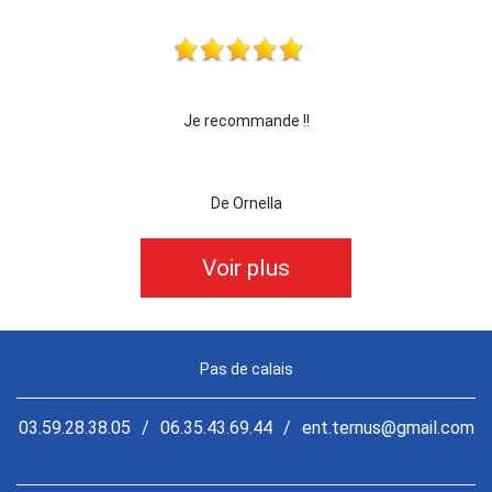
je recommande cette entreprise les yeux fermés !!!
De killian62
Voir plus
Pas de calais
03.59.28.38.05
/
06.35.43.69.44
/
ent.ternus@gmail.com