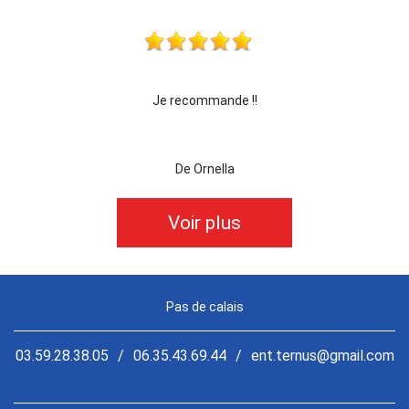
Je recommande !!
je recomma
De Ornella
Voir plus
Pas de calais
03.59.28.38.05
/
06.35.43.69.44
/
ent.ternus@gmail.com