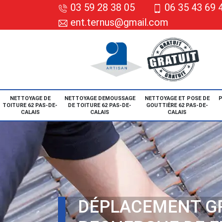
03 59 28 38 05
06 35 43 69 
ent.ternus@gmail.com
NETTOYAGE DE
NETTOYAGE DEMOUSSAGE
NETTOYAGE ET POSE DE
P
TOITURE 62 PAS-DE-
DE TOITURE 62 PAS-DE-
GOUTTIÈRE 62 PAS-DE-
CALAIS
CALAIS
CALAIS
DÉPLACEMENT G