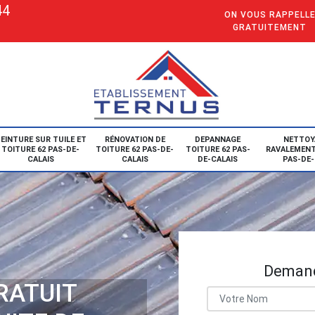
44
ON VOUS RAPPELL
GRATUITEMENT
EINTURE SUR TUILE ET
RÉNOVATION DE
DEPANNAGE
NETTOY
TOITURE 62 PAS-DE-
TOITURE 62 PAS-DE-
TOITURE 62 PAS-
RAVALEMENT
CALAIS
CALAIS
DE-CALAIS
PAS-DE-
Demand
RATUIT