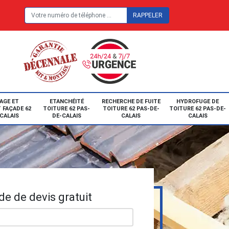
E
AGE ET
ETANCHÉITÉ
RECHERCHE DE FUITE
HYDROFUGE DE
 FAÇADE 62
TOITURE 62 PAS-
TOITURE 62 PAS-DE-
TOITURE 62 PAS-DE-
CALAIS
DE-CALAIS
CALAIS
CALAIS
e de devis gratuit