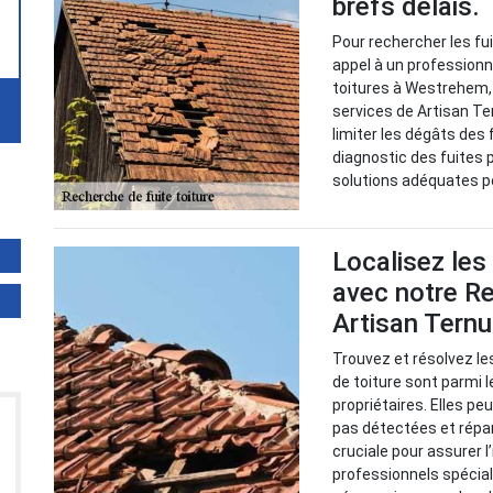
brefs délais.
Pour rechercher les fuit
appel à un professionn
toitures à Westrehem, d
services de Artisan Te
limiter les dégâts des f
diagnostic des fuites p
solutions adéquates po
Localisez les
avec notre Re
Artisan Tern
Trouvez et résolvez le
de toiture sont parmi 
propriétaires. Elles p
pas détectées et répa
cruciale pour assurer l
professionnels spéciali