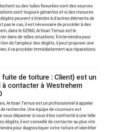
tachent ou des tuiles fissurées sont des sources
ituations sont toujours gênantes et si des mesures
s dégâts peuvent s’étendre à d’autres éléments de
st pas le cas, il est nécessaire de procéder à des
em, dans le 62960, Artisan Ternus est le
er dans de telles situations. Il interviendra pour
tion de l’ampleur des dégâts, il peut proposer une
 bien, il va procéder immédiatement aux réparations
uite de toiture : Client} est un
l à contacter à Westrehem
0
ure, Artisan Ternus est un professionnel à appeler
 de recherche. Une équipe de couvreurs est
ur vous dépanner si vous êtes confronté à une telle
les dégâts, il est conseillé de contacter au plus vite
viendra pour diagnostiquer votre toiture et identifier