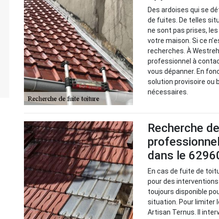
Des ardoises qui se dé
de fuites. De telles s
ne sont pas prises, le
votre maison. Si ce n’e
recherches. À Westreh
professionnel à contact
vous dépanner. En fonc
solution provisoire ou
nécessaires.
Recherche de f
professionne
dans le 6296
En cas de fuite de toit
pour des interventions
toujours disponible po
situation. Pour limiter 
Artisan Ternus. Il inter