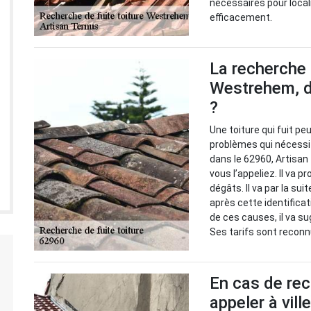
nécessaires pour local
efficacement.
La recherche 
Westrehem, d
?
Une toiture qui fuit peu
problèmes qui nécessit
dans le 62960, Artisan
vous l’appeliez. Il va p
dégâts. Il va par la su
après cette identificat
de ces causes, il va su
Ses tarifs sont reconn
En cas de rec
appeler à vill