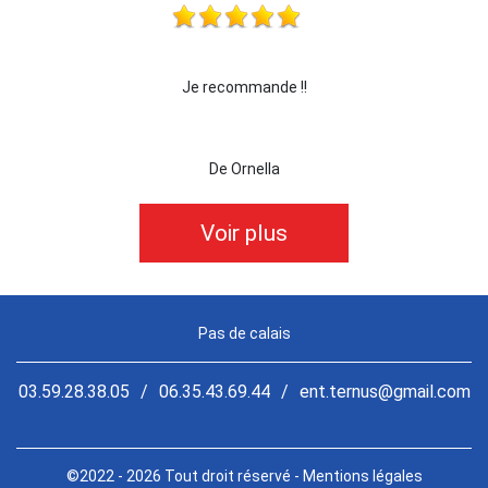
!
Je recommande !!
je re
De Ornella
Voir plus
Pas de calais
03.59.28.38.05
/
06.35.43.69.44
/
ent.ternus@gmail.com
©2022 - 2026 Tout droit réservé -
Mentions légales