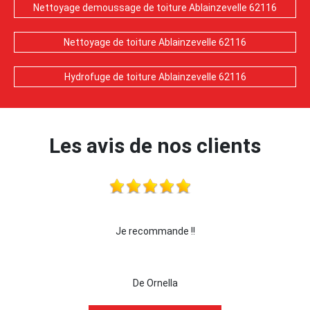
Nettoyage demoussage de toiture Ablainzevelle 62116
Nettoyage de toiture Ablainzevelle 62116
Hydrofuge de toiture Ablainzevelle 62116
Les avis de nos clients
Je recommande !!
je recom
De Ornella