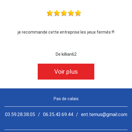
commande cette entreprise les yeux fermés !!!
J
De killian62
Voir plus
Pas de calais
03.59.28.38.05
/
06.35.43.69.44
/
ent.ternus@gmail.com