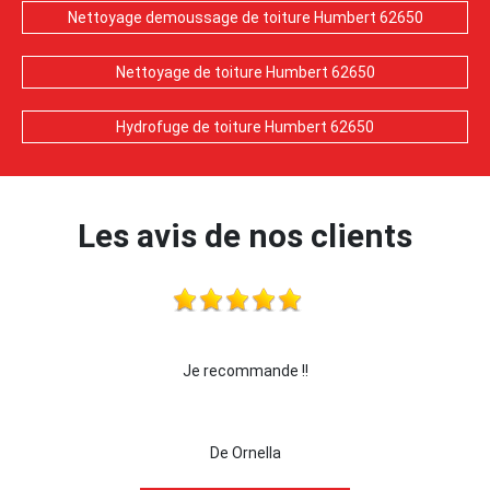
Nettoyage demoussage de toiture Humbert 62650
Nettoyage de toiture Humbert 62650
Hydrofuge de toiture Humbert 62650
Les avis de nos clients
 !!!
Je recommande !!
je 
De Ornella